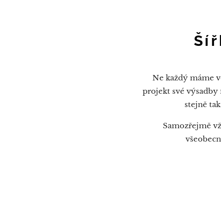
Ší
Ne každý máme ve
projekt své výsadby 
stejně ta
Samozřejmě vždy
všeobecn