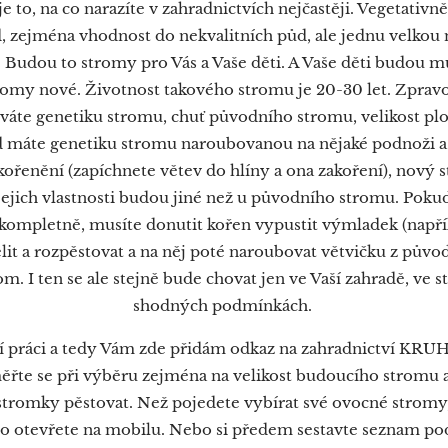
e to, na co narazíte v zahradnictvích nejčastěji. Vegetat
 zejména vhodnost do nekvalitních půd, ale jednu velkou
 Budou to stromy pro Vás a Vaše děti. A Vaše děti budou mu
tromy nové. Životnost takového stromu je 20-30 let. Zpra
váte genetiku stromu, chuť původního stromu, velikost plod
d máte genetiku stromu naroubovanou na nějaké podnoži a
ořenění (zapíchnete větev do hlíny a ona zakoření), nový 
 jejich vlastnosti budou jiné než u původního stromu. Poku
 kompletně, musíte donutit kořen vypustit výmladek (napří
lit a rozpěstovat a na něj poté naroubovat větvičku z půvo
om. I ten se ale stejně bude chovat jen ve Vaší zahradě, ve
shodných podmínkách.
zí práci a tedy Vám zde přidám odkaz na zahradnictví KRU
řte se při výběru zejména na velikost budoucího stromu 
stromky pěstovat. Než pojedete vybírat své ovocné stromy
ho otevřete na mobilu. Nebo si předem sestavte seznam pod