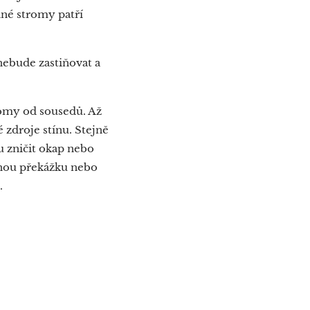
nné stromy patří
nebude zastiňovat a
romy od sousedů. Až
 zdroje stínu. Stejně
u zničit okap nebo
vnou překážku nebo
.