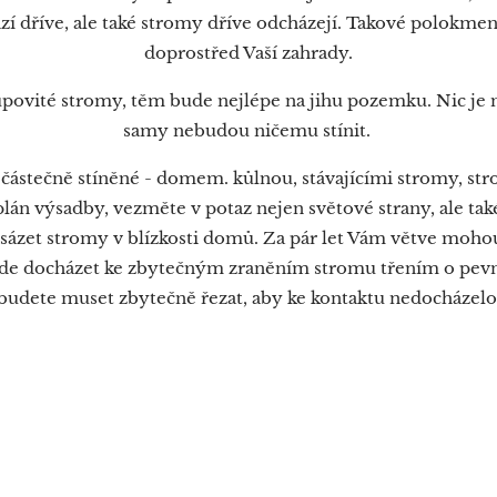
zí dříve, ale také stromy dříve odcházejí. Takové polokme
doprostřed Vaší zahrady.
upovité stromy, těm bude nejlépe na jihu pozemku. Nic je 
samy nebudou ničemu stínit.
 částečně stíněné - domem. kůlnou, stávajícími stromy, st
lán výsadby, vezměte v potaz nejen světové strany, ale také
sázet stromy v blízkosti domů. Za pár let Vám větve moho
bude docházet ke zbytečným zraněním stromu třením o pe
budete muset zbytečně řezat, aby ke kontaktu nedocházelo