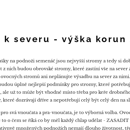
u k severu - výška korun
ušky na podnoži semenáč jsou nejvyšší stromy a tedy si do
et z nich budou obrovské stromy, které zastíní vše na sever 
d ovocných stromů ani neplánujte výsadbu na sever za nimi
udou úplně nejlepší podmínky pro stromy, které potřebují
a, ale už to může být vhodné místo třeba pro keře drobnéh
y, které dozrávají dříve a nepotřebují celý být celý den na s
 pro svá vnoučata a pra-vnoučata, je to výborná volba. O
ě to o čem se říká co by měl každý chlap udělat - ZASADI
tivnvě množených podnožích nemají dlouho životnost, tře