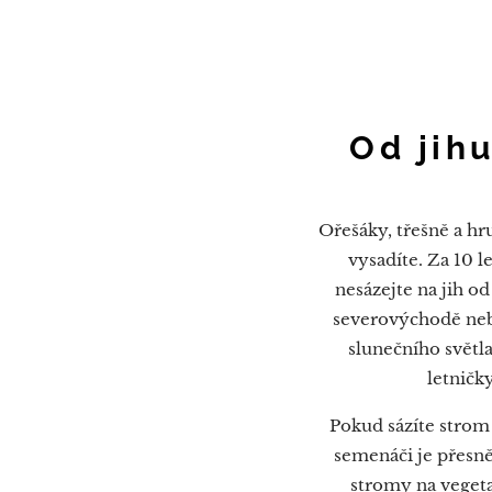
Od jih
Ořešáky, třešně a hr
vysadíte. Za 10 l
nesázejte na jih o
severovýchodě neb
slunečního světl
letničk
Pokud sázíte strom
semenáči je přesn
stromy na vegeta