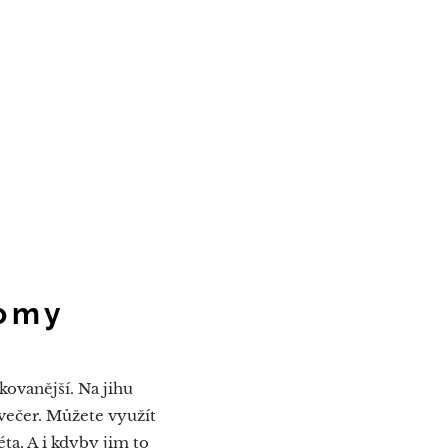
romy
kovanější. Na jihu
 večer. Můžete využít
ta. A i kdyby jim to