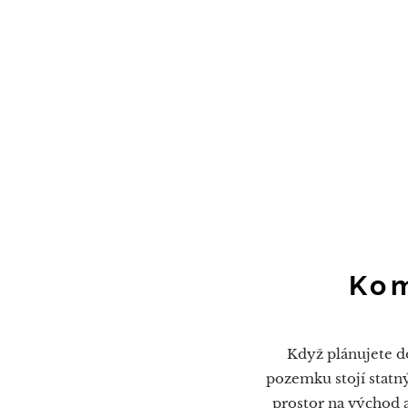
Kom
Když plánujete do
pozemku stojí statný
prostor na východ a