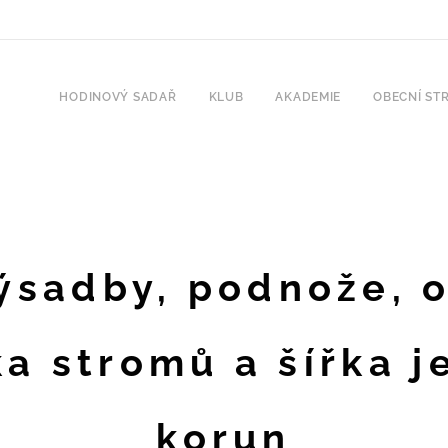
HODINOVÝ SADAŘ
KLUB
AKADEMIE
OBECNÍ ST
ýsadby, podnože, 
a stromů a šířka j
korun