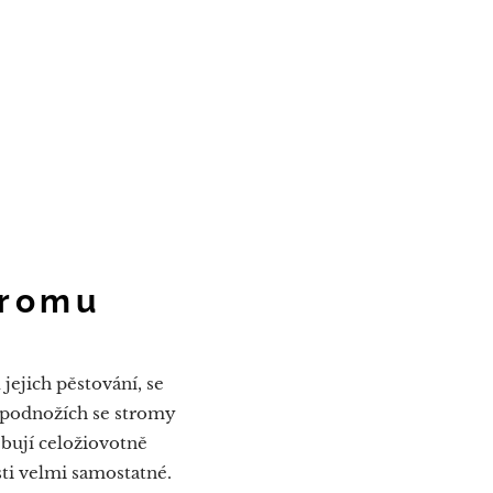
tromu
jejich pěstování, se
 podnožích se stromy
ebují celožiovotně
ti velmi samostatné.