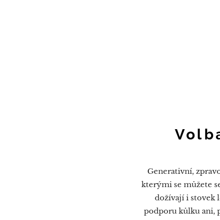
Volb
Generativní, zpravo
kterými se můžete s
dožívají i stovek
podporu kůlku ani, 