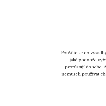
Pouštíte se do výsadb
jaké podnože vybr
prorůstají do sebe. 
nemuseli používat che