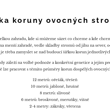
řka koruny ovocných str
lkou zahradu, kde si můžeme sázet co chceme a kde chcem
na menší zahradě, vedle skladby stromů od jihu na sever, od
k je třeba zamyslet se nad budoucí šířkou korun jednotlivý
 záleží na volbě podnože a konkrétní genetice a jejím pr
ě lze pracovat s těmito průměry korun dospělých ovocnýc
12 metrů: ořešák, třešeň
10 metrů: jabloně, hrušně
8 metrů: slivoně
6 metrů: broskvoně, meruňky, višně
2-4 metry: zákrsky, vřetena