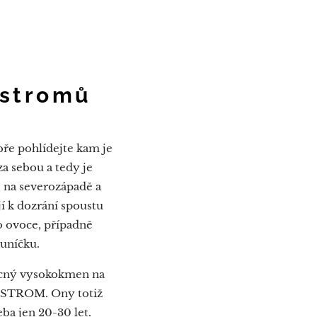
 stromů
bře pohlídejte kam je
za sebou a tedy je
. na severozápadě a
 k dozrání spoustu
o ovoce, případně
luníčku.
vocný vysokokmen na
T STROM. Ony totiž
ba jen 20-30 let.