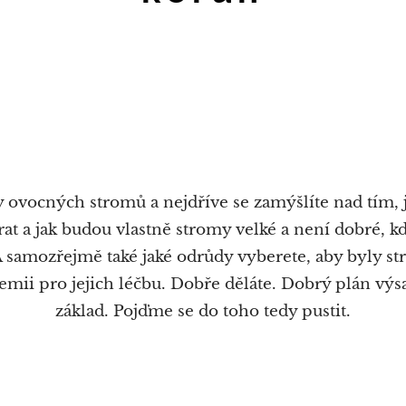
y ovocných stromů a nejdříve se zamýšlíte nad tím, 
at a jak budou vlastně stromy velké a není dobré, 
A samozřejmě také jaké odrůdy vyberete, aby byly st
mii pro jejich léčbu. Dobře děláte. Dobrý plán výs
základ. Pojďme se do toho tedy pustit.