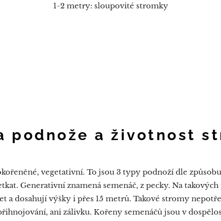
1-2 metry: sloupovité stromky
a podnože a životnost s
kořeněné, vegetativní. To jsou 3 typy podnoží dle způsobu 
etkat. Generativní znamená semenáč, z pecky. Na takových
 let a dosahují výšky i přes 15 metrů. Takové stromy nepotř
přihnojování, ani zálivku. Kořeny semenáčů jsou v dospělos