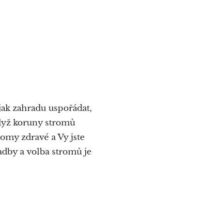
jak zahradu uspořádat,
když koruny stromů
romy zdravé a Vy jste
adby a volba stromů je