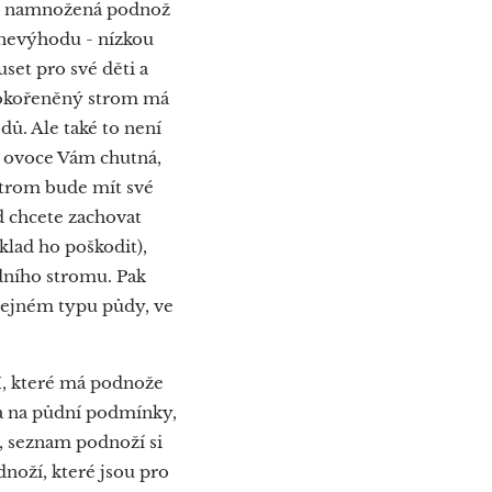
ivně namnožená podnož
 nevýhodu - nízkou
set pro své děti a
vokořeněný strom má
ů. Ale také to není
 ovoce Vám chutná,
strom bude mít své
d chcete zachovat
klad ho poškodit),
dního stromu. Pak
 stejném typu půdy, ve
H, které má podnože
a na půdní podmínky,
, seznam podnoží si
noží, které jsou pro