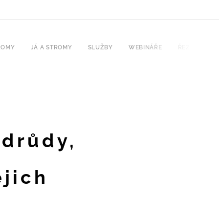
ROMY
JÁ A STROMY
SLUŽBY
WEBINÁŘE
ŘEZ 2026
odrůdy,
ejich