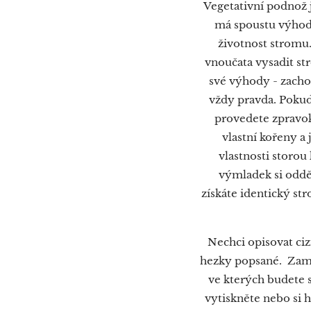
Vegetativní podnož j
má spoustu výhod,
životnost stromu.
vnoučata vysadit s
své výhody - zacho
vždy pravda. Poku
provedete zpravok
vlastní kořeny a
vlastnosti storou
výmladek si oddě
získáte identický str
Nechci opisovat ci
hezky popsané. Zamě
ve kterých budete 
vytiskněte nebo si 