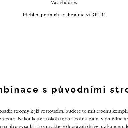
Vás vhodné.
Přehled podnoží - zahradnictví KRUH
binace s původními st
sadit stromy k již rostoucím, budete to mít trochu kompli
 strom. Nakoukejte si okolí toho stromu ráno, v poledne a
 na jih a vysadit stromy, které dozrávají dříve, už koncem lé