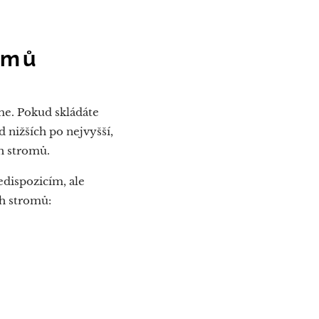
omů
e. Pokud skládáte
 nižších po nejvyšší,
ch stromů.
edispozicím, ale
h stromů: