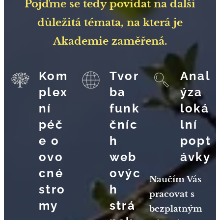
Pojďme se tedy povídat na další
důležitá témata, na která je
Akademie zaměřená.
Kom
Tvor
Anal
plex
ba
ýza
ní
funk
loká
péč
čníc
lní
e o
h
popt
ovo
web
ávky
cné
ovýc
Naučím Vás
stro
h
pracovat s
my
strá
bezplatným