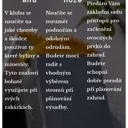
Předám Vám
základní sadu
V klubu se
Naučíte se
přístupů pro
naučíte na
rozumět
začlenění
jaké choroby
podnožím a
ovocných
a škůdce
odolným
prvků do
používat ty
odrůdám.
zahrad.
které byliny a
Budete moci
Budete
minerály.
radit s
schopni
Tyto znalosti
vhodným
dobře poradit
bohatě
výběrem
při plánování
využijete při
stromů při
zahrad.
svých
plánování
zakázkách.
výsadby.