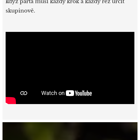
když parta musí každý krok a každý řez určit
skupinově.