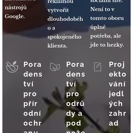
sociální sítě.
reklamou
nástrojů
Není to v
vytvořit
Google.
tomto oboru
dlouhodobéh
úplně
o a
potřeba, ale
spokojeného
jde to hezky.
klienta.
Pora
Pora
Proj
dens
dens
ekto
tví
tví
vání
pro
pro
jedl
přír
odrů
ých
odní
dy a
zahr
ochr
pod
ad
anu
nože