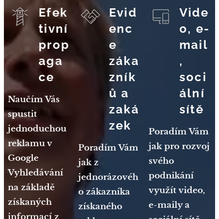
Efek
Evid
Vide
tivní
enc
o, e-
prop
e
mail
aga
záka
,
ce
zník
soci
ů a
ální
Naučím Vás
zaká
sítě
spustit
zek
jednoduchou
Poradím Vám
reklamu v
jak pro rozvoj
Poradím Vám
Google
svého
jak z
Vyhledávání
podnikání
jednorázovéh
na základě
využít video,
o zákazníka
získaných
e-maily a
získaného
informací z