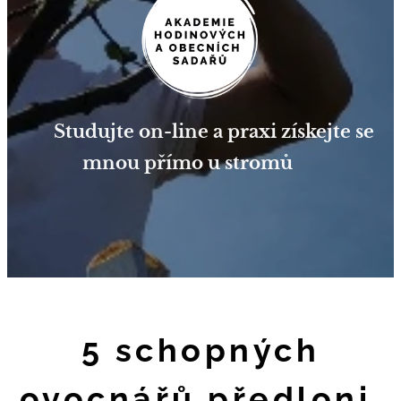
🌳 Studujte on-line a praxi získejte se
mnou přímo u stromů 🌳
5 schopných
ovocnářů předloni,