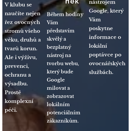
nek
nástrojem
V klubu se
Google, který
naučíte nejen
Během hodiny
Vám
řez ovocných
Vám
poskytne
představím
stromů všeho
informace o
skvělý a
věku, druhů a
lokální
bezplatný
tvarů korun.
poptávce po
nástroj na
Ale i výživu,
tvorbu webu,
ovocnářských
prevenci,
který bude
službách.
ochranu a
Google
výsadbu.
milovat a
Prostě
zobrazovat
komplexní
lokálním
péči.
potenciálním
zákazníkům.