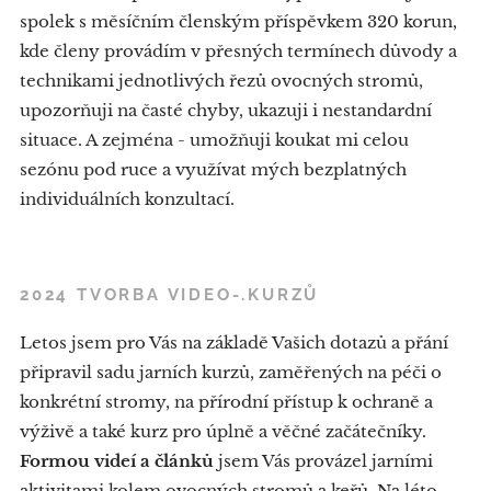
spolek s měsíčním členským příspěvkem 320 korun,
kde členy provádím v přesných termínech důvody a
technikami jednotlivých řezů ovocných stromů,
upozorňuji na časté chyby, ukazuji i nestandardní
situace. A zejména - umožňuji koukat mi celou
sezónu pod ruce a využívat mých bezplatných
individuálních konzultací.
2024 TVORBA VIDEO-.KURZŮ
Letos jsem pro Vás na základě Vašich dotazů a přání
připravil sadu jarních kurzů, zaměřených na péči o
konkrétní stromy, na přírodní přístup k ochraně a
výživě a také kurz pro úplně a věčné začátečníky.
Formou videí a článků
jsem Vás provázel jarními
aktivitami kolem ovocných stromů a keřů. Na léto