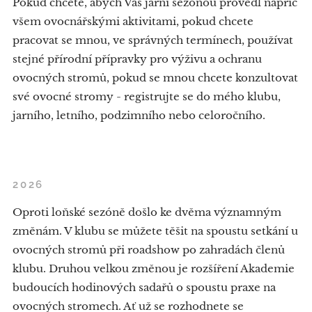
Pokud chcete, abych Vás jarní sezónou provedl napříč
všem ovocnářskými aktivitami, pokud chcete
pracovat se mnou, ve správných termínech, používat
stejné přírodní přípravky pro výživu a ochranu
ovocných stromů, pokud se mnou chcete konzultovat
své ovocné stromy - registrujte se do mého klubu,
jarního, letního, podzimního nebo celoročního.
2026
Oproti loňské sezóně došlo ke dvěma významným
změnám. V klubu se můžete těšit na spoustu setkání u
ovocných stromů při roadshow po zahradách členů
klubu. Druhou velkou změnou je rozšíření Akademie
budoucích hodinových sadařů o spoustu praxe na
ovocných stromech. Ať už se rozhodnete se