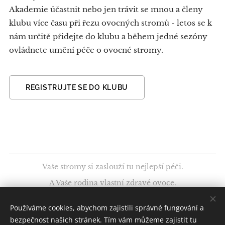
Akademie účastnit nebo jen trávit se mnou a členy
klubu více času při řezu ovocných stromů - letos se k
nám určitě přidejte do klubu a během jedné sezóny
ovládnete umění péče o ovocné stromy.
REGISTRUJTE SE DO KLUBU
Vaše stromy si zaslouží tu nejlepší péči.
A Vaše rodina vlastní zdravé ovoce.
VOP + GDPR
Používáme cookies, abychom zajistili správné fungování a
bezpečnost našich stránek. Tím vám můžeme zajistit tu