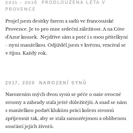
2011 - 2016 PRODLOUŽENÁ LÉTA V
PROVENCE
Projel jsem desítky farem a sadů ve francouzské
Provence. Je to pro mne srdeční záležitost. A na Côte
d'Azur kousek.
Nejdříve sám a poté i s mou přítelkyní
- nyní manželkou. Odjížděl jsem v květnu, vracíval se
v říjnu. Každý rok.
2017, 2020 NAROZENÍ SYNŮ
Narozením mých dvou synů se péče o naše ovocné
stromy a zahrady stala ještě důležitější. A snad se nám
s manželkou podaří klukům práci kolem stromů
zpříjemnit tak, aby se stala samozřejmou a oblíbenou
součástí jejich životů.