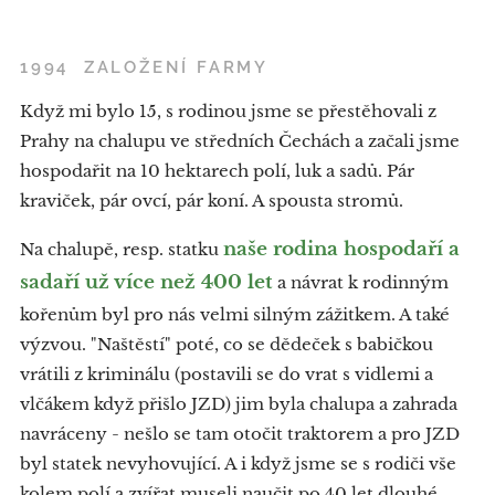
1994 ZALOŽENÍ FARMY
Když mi bylo 15, s rodinou jsme se přestěhovali z
Prahy na chalupu ve středních Čechách a začali jsme
hospodařit na 10 hektarech polí, luk a sadů. Pár
kraviček, pár ovcí, pár koní. A spousta stromů.
naše rodina hospodaří a
Na chalupě, resp. statku
sadaří už více než 400 let
a návrat k rodinným
kořenům byl pro nás velmi silným zážitkem. A také
výzvou. "Naštěstí" poté, co se dědeček s babičkou
vrátili z kriminálu (postavili se do vrat s vidlemi a
vlčákem když přišlo JZD) jim byla chalupa a zahrada
navráceny - nešlo se tam otočit traktorem a pro JZD
byl statek nevyhovující. A i když jsme se s rodiči vše
kolem polí a zvířat museli naučit po 40 let dlouhé