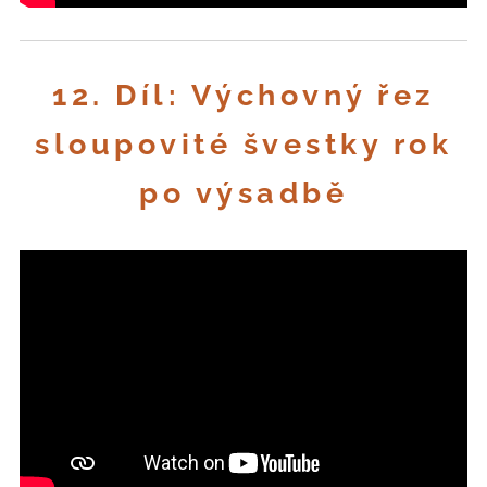
12. Díl: Výchovný řez
sloupovité švestky rok
po výsadbě