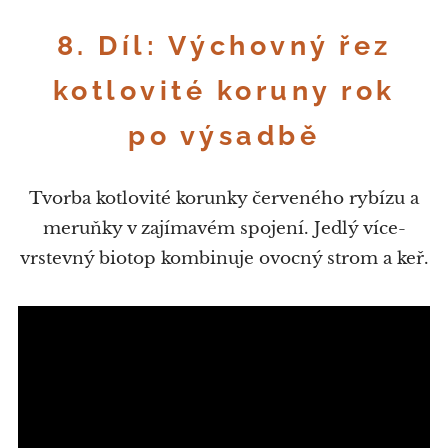
8. Díl: Výchovný řez
kotlovité koruny rok
po výsadbě
Tvorba kotlovité korunky červeného rybízu a
meruňky v zajímavém spojení. Jedlý více-
vrstevný biotop kombinuje ovocný strom a keř.