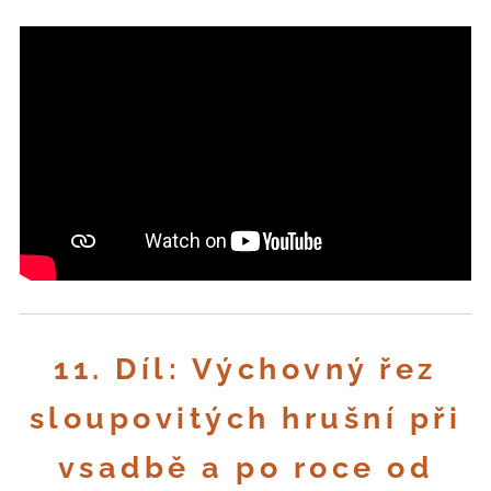
11. Díl: Výchovný řez
sloupovitých hrušní při
vsadbě a po roce od