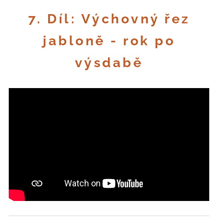
7. Díl: Výchovný řez
jabloně - rok po
výsdabě