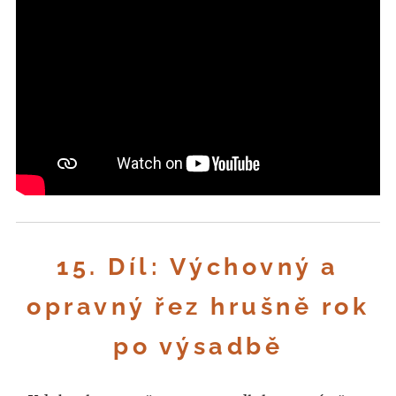
15. Díl: Výchovný a
opravný řez hrušně rok
po výsadbě