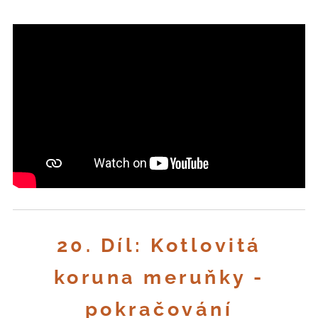
20. Díl: Kotlovitá
koruna meruňky -
pokračování