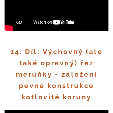
14. Díl: Výchovný (ale
také opravný) řez
meruňky - založení
pevné konstrukce
kotlovité koruny