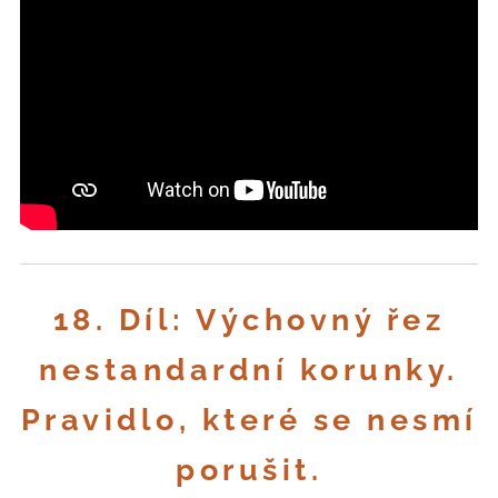
18. Díl: Výchovný řez
nestandardní korunky.
Pravidlo, které se nesmí
porušit.