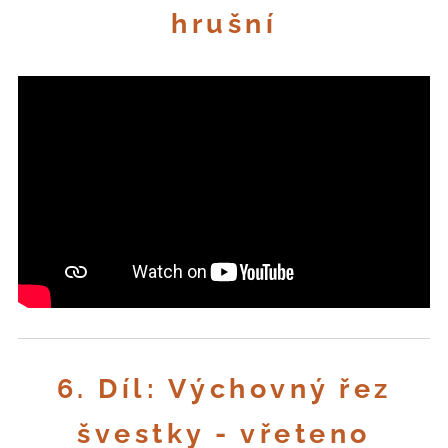
hrušní
6. Díl: Výchovný řez
švestky - vřeteno