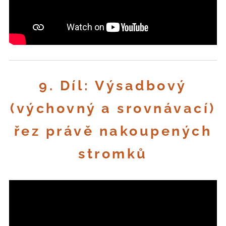
9. Díl: Výsadbový
(výchovný a srovnávací)
řez právě nakoupených
stromků