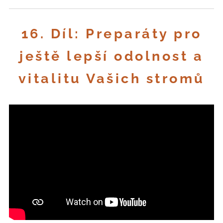
16. Díl: Preparáty pro
ještě lepší odolnost a
vitalitu Vašich stromů