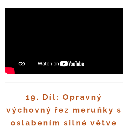
19. Díl: Opravný
výchovný řez meruňky s
oslabením silné větve