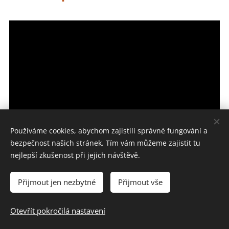
Používáme cookies, abychom zajistili správné fungování a
bezpečnost našich stránek. Tím vám můžeme zajistit tu
nejlepší zkušenost při jejich návštěvě.
21. Díl: Výchovný řez
Přijmout jen nezbytné
Přijmout vše
sloupovité třešně
Otevřít pokročilá nastavení