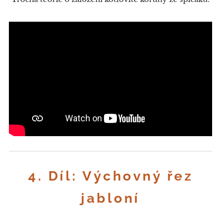
4. Díl: Výchovný řez
jabloní