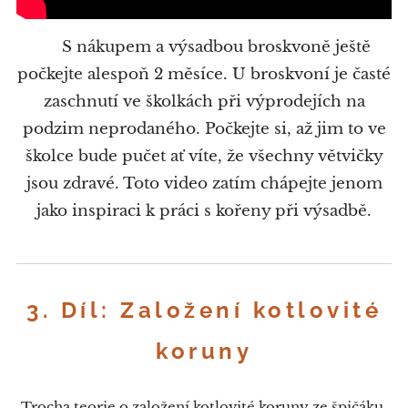
🧩 S nákupem a výsadbou broskvoně ještě
počkejte alespoň 2 měsíce. U broskvoní je časté
zaschnutí ve školkách při výprodejích na
podzim neprodaného. Počkejte si, až jim to ve
školce bude pučet ať víte, že všechny větvičky
jsou zdravé. Toto video zatím chápejte jenom
jako inspiraci k práci s kořeny při výsadbě.
3. Díl: Založení kotlovité
koruny
Trocha teorie o založení kotlovité koruny ze špičáku.