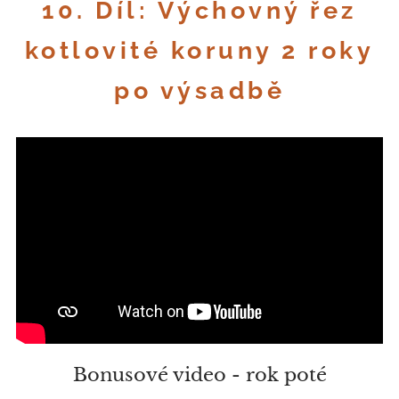
10. Díl: Výchovný řez
kotlovité koruny 2 roky
po výsadbě
Bonusové video - rok poté