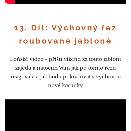
13. Díl: Výchovný řez
roubované jabloně
Loňské video - příští víkend za touto jabloní
zajedu a natočím Vám jak po tomto řezu
reagovala a jak budu pokračovat s výchovou
nové korunky