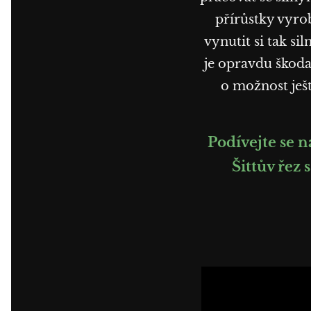
přírůstky vyrob
vynutit si tak si
je opravdu škoda 
o možnost ješt
Podívejte se 
Šittův řez 