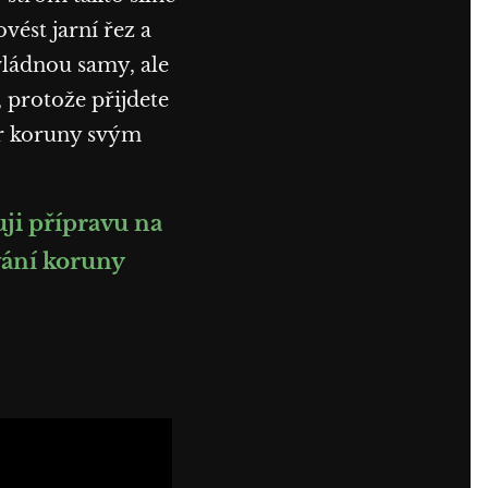
vést jarní řez a
zvládnou samy, ale
, protože přijdete
var koruny svým
ji přípravu na
ování koruny