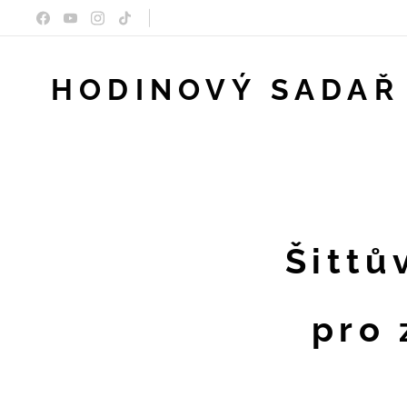
HODINOVÝ SADAŘ
Šittů
pro 