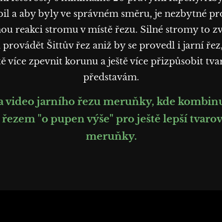
il a aby byly ve správném směru, je nezbytné pro
lnou reakci stromu v místě řezu. Silné stromy to 
provádět Šittův řez aniž by se provedl i jarní řez
ě více zpevnit korunu a ještě více přizpůsobit t
představám.
na video jarního řezu meruňky, kde kombinu
s řezem "o pupen výše" pro ještě lepší tvar
meruňky.