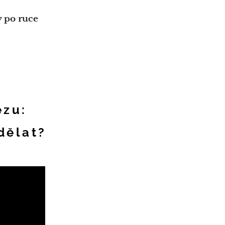
 po ruce
ezu:
udělat?