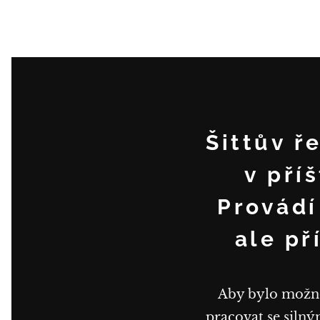
Šittův ř
v pří
Provádí
ale př
Aby bylo možné 
pracovat se silný