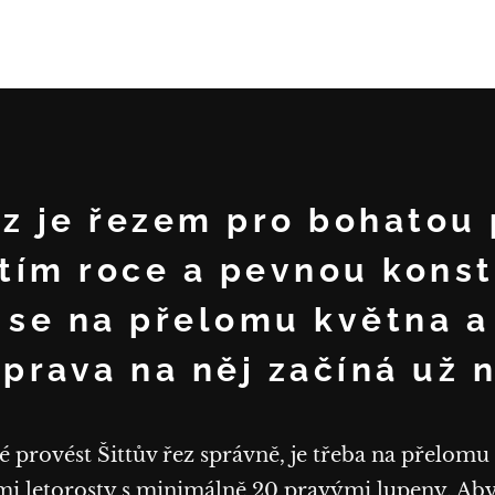
ez je řezem pro bohatou
štím roce a pevnou konst
 se na přelomu května a
íprava na něj začíná už n
provést Šittův řez správně, je třeba na přelomu
mi letorosty s minimálně 20 pravými lupeny. Aby