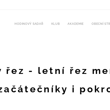
HODINOVÝ SADAŘ
KLUB
AKADEMIE
OBECNÍ ST
v řez - letní řez m
začátečníky i pokr