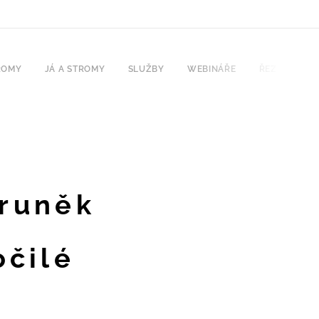
ROMY
JÁ A STROMY
SLUŽBY
WEBINÁŘE
ŘEZ 2026
eruněk
očilé