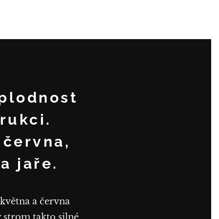
 plodnost
rukci.
 června,
a jaře.
 května a června
 strom takto silné